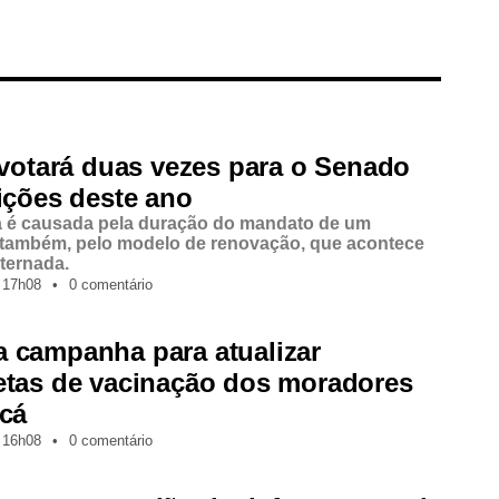
 votará duas vezes para o Senado
ições deste ano
a é causada pela duração do mandato de um
 também, pelo modelo de renovação, que acontece
lternada.
17h08
•
0 comentário
 campanha para atualizar
etas de vacinação dos moradores
icá
16h08
•
0 comentário