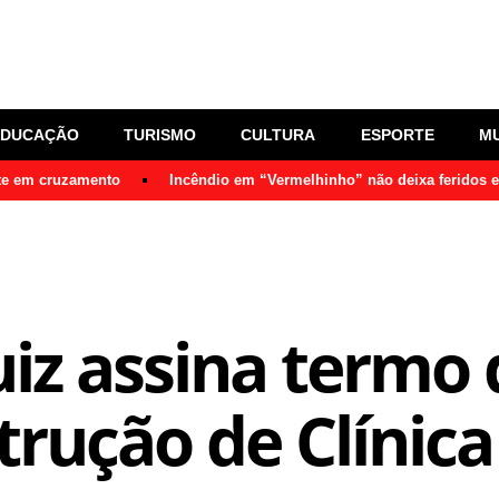
EDUCAÇÃO
TURISMO
CULTURA
ESPORTE
M
nte em cruzamento
Incêndio em “Vermelhinho” não deixa feridos 
Luiz assina termo
trução de Clínica