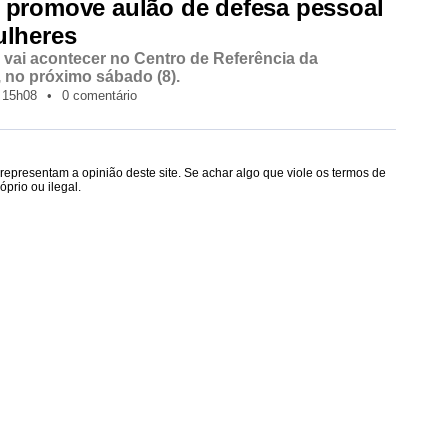
 promove aulão de defesa pessoal
ulheres
e vai acontecer no Centro de Referência da
 no próximo sábado (8).
15h08
•
0 comentário
epresentam a opinião deste site. Se achar algo que viole os termos de
prio ou ilegal.