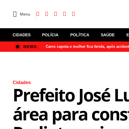
Menu
CIDADES
POLÍCIA
POLÍTICA
SAÚDE
NEWS:
Carro capota e mulher fica ferida, após acide
Cidades
Prefeito José 
área para cons