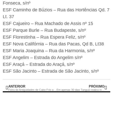
Fonseca, s/nº
ESF Caminho de Búzios – Rua das Hortências Qd. 7
Lt. 37
ESF Cajueiro – Rua Machado de Assis nº 15
ESF Parque Burle – Rua Budapeste, s/nº
ESF Florestinha – Rua Espera Feliz, s/nº
ESF Nova Califórnia – Rua das Pacas, Qd B, Lt38
ESF Maria Joaquina – Rua da Harmonia, s/nº
ESF Angelim – Estrada do Angelim s/nº
ESF Araçá – Estrada do Araçá, s/nº
ESF São Jacinto – Estrada de São Jacinto, s/nº
ANTERIOR
PRÓXIMO
Feira de Antiguidades de Cabo Frio acontecerá neste domingo (30)
Em apenas 30 dias Tanguá realiza mais de 4 mil testes de Covid-19