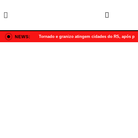
NEWS:
Tornado e granizo atingem cidades do RS, após p