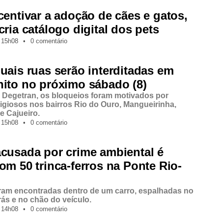
centivar a adoção de cães e gatos,
cria catálogo digital dos pets
15h08
•
0 comentário
uais ruas serão interditadas em
ito no próximo sábado (8)
Degetran, os bloqueios foram motivados por
ligiosos nos bairros Rio do Ouro, Mangueirinha,
e Cajueiro.
15h08
•
0 comentário
cusada por crime ambiental é
om 50 trinca-ferros na Ponte Rio-
ram encontradas dentro de um carro, espalhadas no
rás e no chão do veículo.
14h08
•
0 comentário