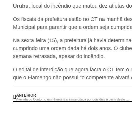
Urubu
, local do incêndio que matou dez atletas do
Os fiscais da prefeitura estão no CT na manhã de
Municipal para garantir que a ordem seja cumprida
Na sexta-feira (15), a prefeitura já havia determ
cumprindo uma ordem dada há dois anos. O club
semana retrasada, apesar do incêndio.
O edital de interdição que agora lacra o CT tem o 
que o Flamengo não possui “o competente alvará d
ANTERIOR
Avenida do Contorno em Niterói ficará interditada por dois dias a partir deste sábado