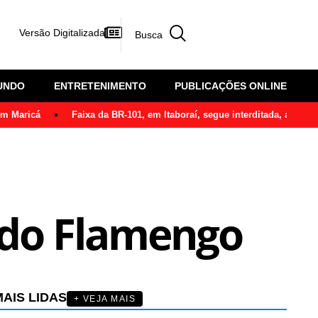
Versão Digitalizada
UNDO
ENTRETENIMENTO
PUBLICAÇÕES ONLINE
em Maricá
Faixa da BR-101, em Itaboraí, segue interditada, após ô
T do Flamengo
AIS LIDAS
+ VEJA MAIS