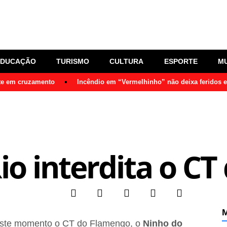
EDUCAÇÃO
TURISMO
CULTURA
ESPORTE
M
nte em cruzamento
Incêndio em “Vermelhinho” não deixa feridos 
Rio interdita o C
M
 neste momento o CT do Flamengo, o
Ninho do