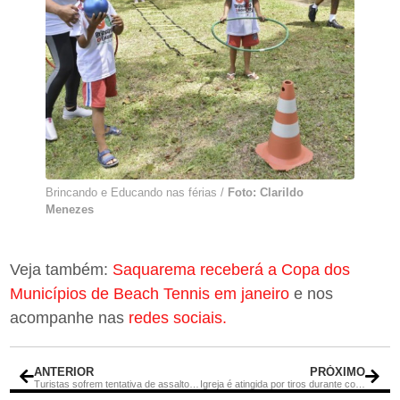
Brincando e Educando nas férias /
Foto: Clarildo
Menezes
Veja também:
Saquarema receberá a Copa dos
Municípios de Beach Tennis em janeiro
e nos
acompanhe nas
redes sociais.
ANTERIOR
PRÓXIMO
Turistas sofrem tentativa de assalto em dunas no Ceará
Igreja é atingida por tiros durante confronto na Praça Seca: ‘Livramento’