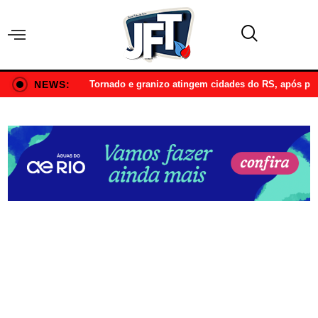
NEWS:
Tornado e granizo atingem cidades do RS, após p