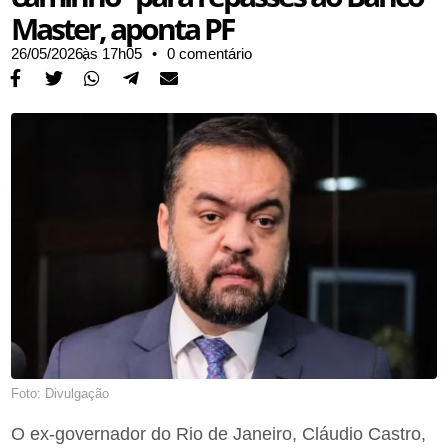
Master, aponta PF
26/05/2026,
às
17h05
•
0 comentário
Foto: Divulgação
O ex-governador do Rio de Janeiro, Cláudio Castro,