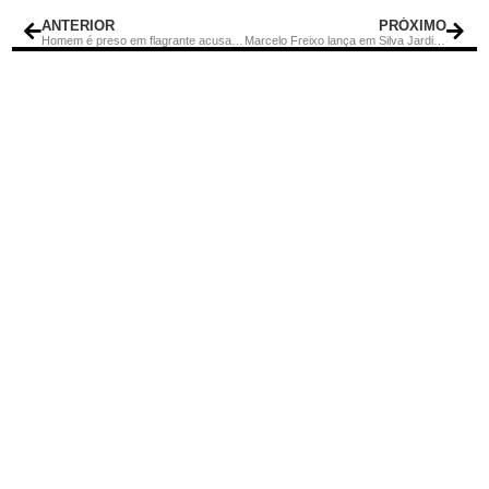
ANTERIOR
PRÓXIMO
Homem é preso em flagrante acusado de tentar matar idoso a garrafadas em Rio Bonito
Marcelo Freixo lança em Silva Jardim livro sobre os bastidores da luta contra o crime organizado no RJ