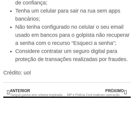
de confiança;
Tenha um celular para sair na rua sem apps
bancários;
Não tenha configurado no celular o seu email
usado em bancos para o golpista não recuperar
a senha com o recurso “Esqueci a senha”;
Considere contratar um seguro digital para
proteção de transações realizadas por fraudes.
Crédito: uol
ANTERIOR
PRÓXIMO
Tanguá ganha arte urbana inspirada na história da cidade
MP e Polícia Civil realizam operação contra tráfico de drogas em Cabo Frio, Casimiro de Abreu, Campos e Rio das Ostras