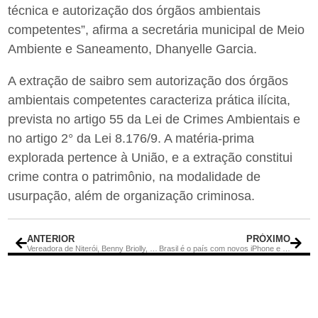
técnica e autorização dos órgãos ambientais
competentes”, afirma a secretária municipal de Meio
Ambiente e Saneamento, Dhanyelle Garcia.
A extração de saibro sem autorização dos órgãos
ambientais competentes caracteriza prática ilícita,
prevista no artigo 55 da Lei de Crimes Ambientais e
no artigo 2° da Lei 8.176/9. A matéria-prima
explorada pertence à União, e a extração constitui
crime contra o patrimônio, na modalidade de
usurpação, além de organização criminosa.
ANTERIOR
PRÓXIMO
Vereadora de Niterói, Benny Briolly, quer ‘Pombagira Maria Mulambo’ como protetora da cidade
Brasil é o país com novos iPhone e iPad mais caros do mundo