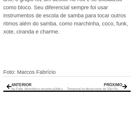
como bloco. Seu diferencial sempre foi usar
instrumentos de escola de samba para tocar outros
ritmos além do samba, como marchinha, coco, funk,
xote, ciranda e charme.
Foto: Marcos Fabrício
ANTERIOR
PRÓXIMO
Ita Folia: Monobloco levanta público na abertura do Carnaval
Temporal no litoral norte de São Paulo deixa 35 mortos e mais de 1700 desalojados