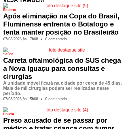
VEJA TAMBÉM
Esporte
Após eliminação na Copa do Brasil,
Fluminense enfrenta o Botafogo e
tenta manter posição no Brasileirão
07/08/2026,
às
17h08
•
0 comentário
Saúde
Carreta oftalmológica do SUS chega
a Nova Iguaçu para consultas e
cirurgias
A unidade móvel ficará na cidade por cerca de 45 dias.
Mais de mil cirurgias podem ser realizadas neste
período.
07/08/2026,
às
15h08
•
0 comentário
Polícia
Preso acusado de se passar por
médico e tratar criança com tumor