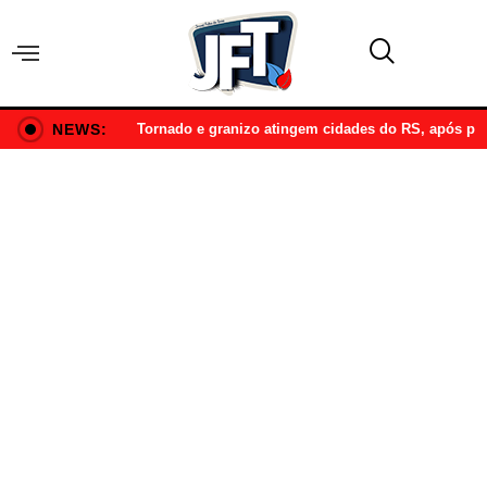
NEWS:
Tornado e granizo atingem cidades do RS, após p