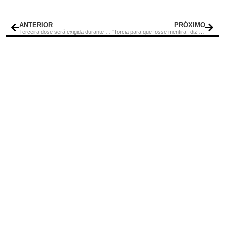
ANTERIOR
PRÓXIMO
Terceira dose será exigida durante desfiles na Sapucaí
‘Torcia para que fosse mentira’, diz pai de menina de 11 anos morta a socos e chutes em SC