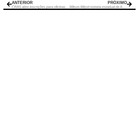
ANTERIOR
PRÓXIMO
CRAS abre inscrições para oficinas em Rio Bonito
Wilson Witzel nomeia estadual de Administração Penitenciária