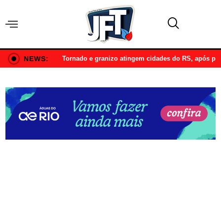
NEWS:
Tornado e granizo atingem cidades do RS, após p