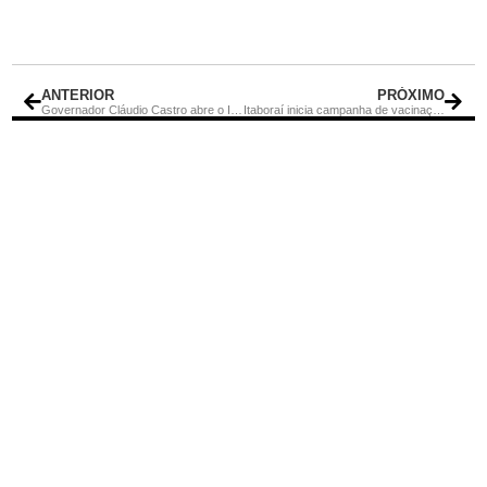
ANTERIOR
PRÓXIMO
Governador Cláudio Castro abre o I Fórum Permanente dos Conselhos Comunitários de Segurança e lança novo aplicativo 190RJ
Itaboraí inicia campanha de vacinação antirrábica para cães e gatos a partir de 04/09