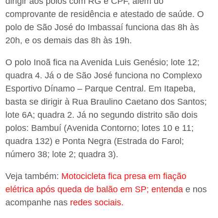
dirigir aos polos com RG e CPF, além do
comprovante de residência e atestado de saúde. O
polo de São José do Imbassaí funciona das 8h às
20h, e os demais das 8h às 19h.
O polo Inoã fica na Avenida Luis Genésio; lote 12;
quadra 4. Já o de São José funciona no Complexo
Esportivo Dínamo – Parque Central. Em Itapeba,
basta se dirigir à Rua Braulino Caetano dos Santos;
lote 6A; quadra 2. Já no segundo distrito são dois
polos: Bambuí (Avenida Contorno; lotes 10 e 11;
quadra 132) e Ponta Negra (Estrada do Farol;
número 38; lote 2; quadra 3).
Veja também:
Motocicleta fica presa em fiação
elétrica após queda de balão em SP; entenda
e nos
acompanhe nas
redes sociais.