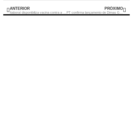
ANTERIOR
PRÓXIMO
Itaboraí disponibiliza vacina contra a Covid-19 XBB em todas as unidades de saúde municipais
PT confirma lançamento de Dimas Gadelha para Prefeitura de São Gonçalo