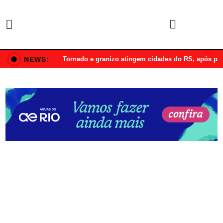
NEWS:
Tornado e granizo atingem cidades do RS, após p