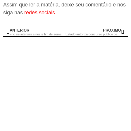
Assim que ler a matéria, deixe seu comentário e nos
siga nas
redes sociais
.
ANTERIOR
PRÓXIMO
Frio se intensifica neste fim de semana, com mínimas de 10°C no RJ
Estado autoriza concurso público para Saúde, Polícia Militar, PGE-RJ e INEA