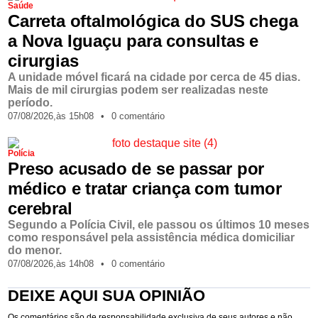
Saúde
Carreta oftalmológica do SUS chega
a Nova Iguaçu para consultas e
cirurgias
A unidade móvel ficará na cidade por cerca de 45 dias.
Mais de mil cirurgias podem ser realizadas neste
período.
07/08/2026,
às
15h08
•
0 comentário
Polícia
Preso acusado de se passar por
médico e tratar criança com tumor
cerebral
Segundo a Polícia Civil, ele passou os últimos 10 meses
como responsável pela assistência médica domiciliar
do menor.
07/08/2026,
às
14h08
•
0 comentário
DEIXE AQUI SUA OPINIÃO
Os comentários são de responsabilidade exclusiva de seus autores e não