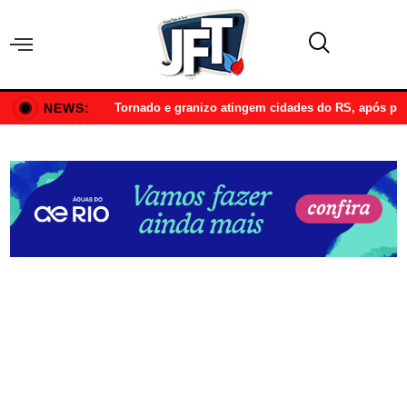
NEWS:
Tornado e granizo atingem cidades do RS, após p