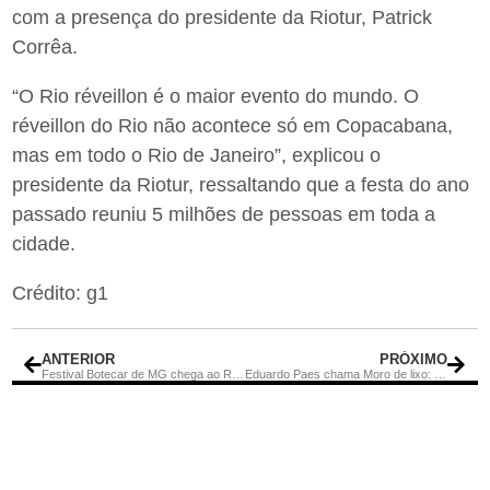
com a presença do presidente da Riotur, Patrick
Corrêa.
“O Rio réveillon é o maior evento do mundo. O
réveillon do Rio não acontece só em Copacabana,
mas em todo o Rio de Janeiro”, explicou o
presidente da Riotur, ressaltando que a festa do ano
passado reuniu 5 milhões de pessoas em toda a
cidade.
Crédito: g1
ANTERIOR
PRÓXIMO
Festival Botecar de MG chega ao Rio com 40 bares da Zona Sul à Zona Norte
Eduardo Paes chama Moro de lixo: “Exemplo do que não deve ser o Judiciário”