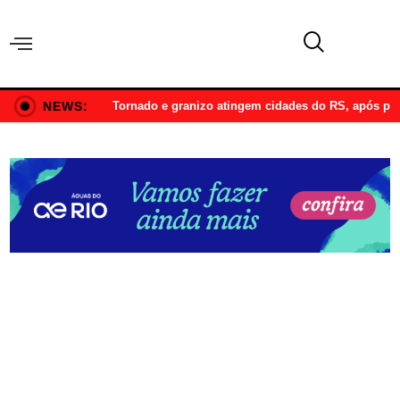
NEWS:
Tornado e granizo atingem cidades do RS, após p