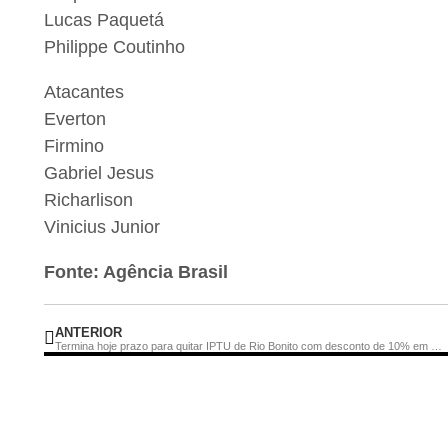
Lucas Paquetá
Philippe Coutinho
Atacantes
Everton
Firmino
Gabriel Jesus
Richarlison
Vinicius Junior
Fonte: Agência Brasil
ANTERIOR
Termina hoje prazo para quitar IPTU de Rio Bonito com desconto de 10% em cota única