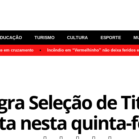
EDUCAÇÃO
TURISMO
CULTURA
ESPORTE
M
nte em cruzamento
Incêndio em “Vermelhinho” não deixa feridos 
egra Seleção de Ti
ta nesta quinta-f