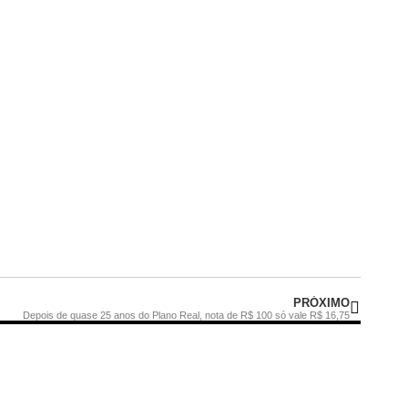
PRÓXIMO
Depois de quase 25 anos do Plano Real, nota de R$ 100 só vale R$ 16,75