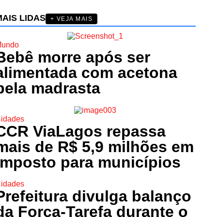
AIS LIDAS
+ VEJA MAIS
undo
Bebê morre após ser
alimentada com acetona
pela madrasta
idades
CCR ViaLagos repassa
mais de R$ 5,9 milhões em
imposto para municípios
idades
Prefeitura divulga balanço
da Força-Tarefa durante o