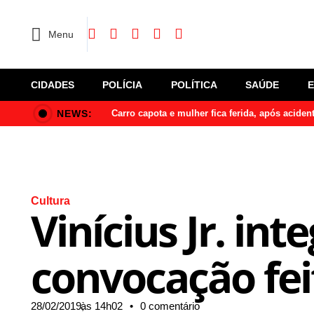
Menu
CIDADES
POLÍCIA
POLÍTICA
SAÚDE
NEWS:
Carro capota e mulher fica ferida, após acide
Cultura
Vinícius Jr. int
convocação fei
28/02/2019,
às
14h02
•
0 comentário