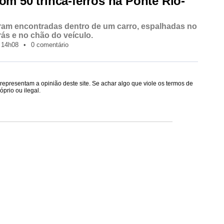
om 50 trinca-ferros na Ponte Rio-
ram encontradas dentro de um carro, espalhadas no
rás e no chão do veículo.
14h08
•
0 comentário
epresentam a opinião deste site. Se achar algo que viole os termos de
prio ou ilegal.