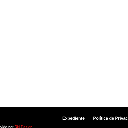
Expediente
Política de Priva
lvido por
RN Design