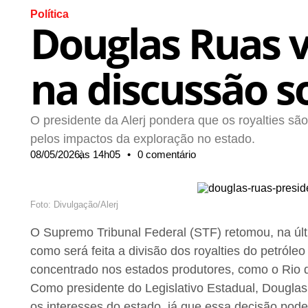
Política
Douglas Ruas va
na discussão so
O presidente da Alerj pondera que os royalties 
pelos impactos da exploração no estado.
08/05/2026,
às
14h05
•
0 comentário
Foto: Divulgação/Alerj
O Supremo Tribunal Federal (STF) retomou, na últim
como será feita a divisão dos royalties do petróleo
concentrado nos estados produtores, como o Rio de
Como presidente do Legislativo Estadual, Douglas 
os interesses do estado, já que essa decisão pode