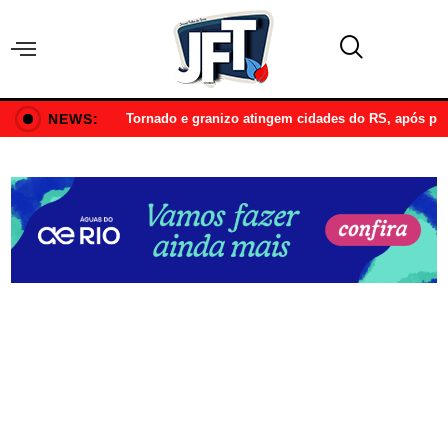
NEWS:
Tornado e granizo atingem cidades do RS, após p