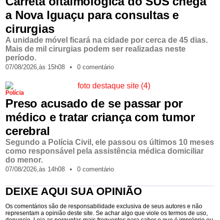
Carreta oftalmológica do SUS chega
a Nova Iguaçu para consultas e
cirurgias
A unidade móvel ficará na cidade por cerca de 45 dias.
Mais de mil cirurgias podem ser realizadas neste
período.
07/08/2026,
às
15h08
•
0 comentário
Polícia
Preso acusado de se passar por
médico e tratar criança com tumor
cerebral
Segundo a Polícia Civil, ele passou os últimos 10 meses
como responsável pela assistência médica domiciliar
do menor.
07/08/2026,
às
14h08
•
0 comentário
DEIXE AQUI SUA OPINIÃO
Os comentários são de responsabilidade exclusiva de seus autores e não
representam a opinião deste site. Se achar algo que viole os termos de uso,
denuncie. Leia as perguntas mais frequentes para saber o que é impróprio ou