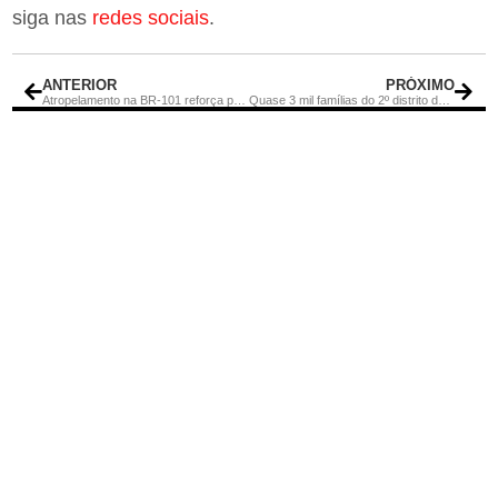
siga nas
redes sociais
.
ANTERIOR
PRÓXIMO
Atropelamento na BR-101 reforça pedido de iluminação feito por vereador em Rio Bonito
Quase 3 mil famílias do 2º distrito de Rio Bonito devem receber água tratada