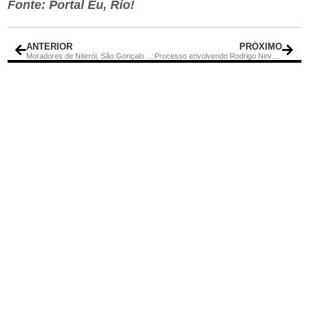
Fonte: Portal Eu, Rio!
ANTERIOR
PRÓXIMO
Moradores de Niterói, São Gonçalo e Maricá sem luz
Processo envolvendo Rodrigo Neves será julgado em 12 de março