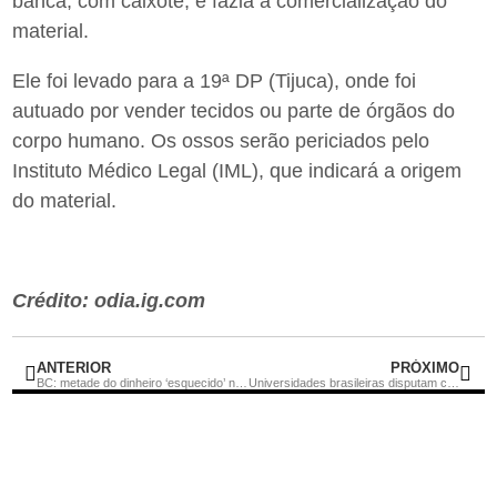
banca, com caixote, e fazia a comercialização do
material.
Ele foi levado para a 19ª DP (Tijuca), onde foi
autuado por vender tecidos ou parte de órgãos do
corpo humano. Os ossos serão periciados pelo
Instituto Médico Legal (IML), que indicará a origem
do material.
Crédito: odia.ig.com
ANTERIOR
PRÓXIMO
BC: metade do dinheiro ‘esquecido’ nos bancos não foi resgatado
Universidades brasileiras disputam copa mundial de foguetes nos EUA