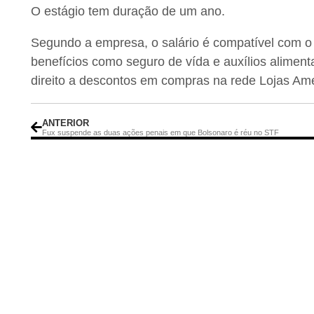
O estágio tem duração de um ano.
Segundo a empresa, o salário é compatível com 
benefícios como seguro de vída e auxílios alimen
direito a descontos em compras na rede Lojas Amer
ANTERIOR
Fux suspende as duas ações penais em que Bolsonaro é réu no STF