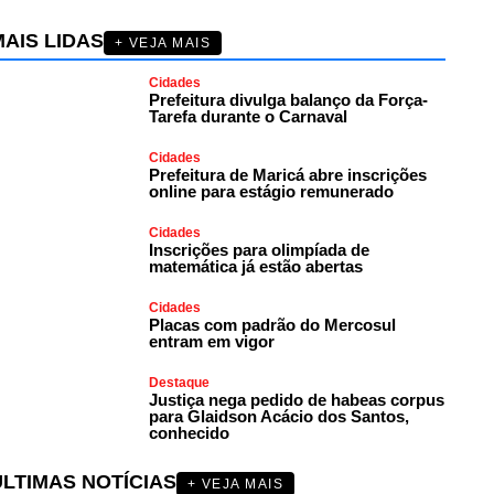
AIS LIDAS
+ VEJA MAIS
Cidades
Prefeitura divulga balanço da Força-
Tarefa durante o Carnaval
Cidades
Prefeitura de Maricá abre inscrições
online para estágio remunerado
Cidades
Inscrições para olimpíada de
matemática já estão abertas
Cidades
Placas com padrão do Mercosul
entram em vigor
Destaque
Justiça nega pedido de habeas corpus
para Glaidson Acácio dos Santos,
conhecido
ÚLTIMAS NOTÍCIAS
+ VEJA MAIS