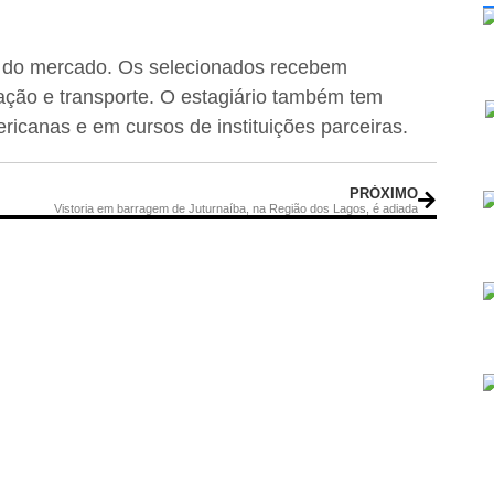
o do mercado. Os selecionados recebem
tação e transporte. O estagiário também tem
icanas e em cursos de instituições parceiras.
PRÓXIMO
Vistoria em barragem de Juturnaíba, na Região dos Lagos, é adiada