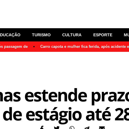
EDUCAÇÃO
TURISMO
CULTURA
ESPORTE
M
pós passagem de
Carro capota e mulher fica ferida, após acidente
as estende prazo
de estágio até 2