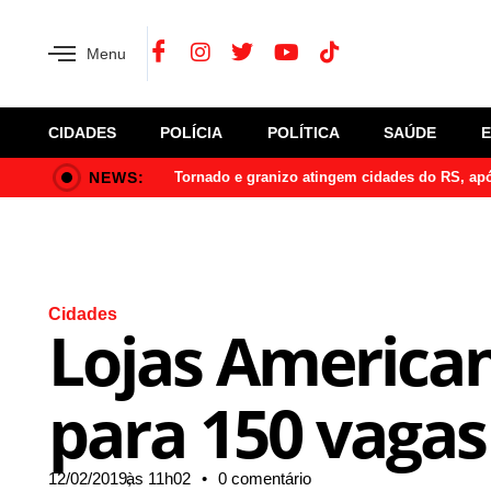
Menu
CIDADES
POLÍCIA
POLÍTICA
SAÚDE
NEWS:
Tornado e granizo atingem cidades do RS, a
Cidades
Lojas American
para 150 vagas 
12/02/2019,
às
11h02
•
0 comentário