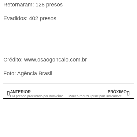
Retornaram: 128 presos
Evadidos: 402 presos
Crédito: www.osaogoncalo.com.br
Foto: Agência Brasil
ANTERIOR
PRÓXIMO
PM prende procurado por homicídio em Itaboraí
Maricá reduziu principais indicadores de criminalidade em 2021