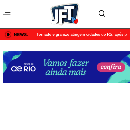
NEWS:
Tornado e granizo atingem cidades do RS, após p