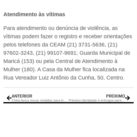
Atendimento às vítimas
Para atendimento ou denúncia de violência, as
vítimas podem fazer o registro e receber orientações
pelos telefones da CEAM (21) 3731-5636, (21)
97602-3243, (21) 99107-9691; Guarda Municipal de
Maricá (153) ou pela Central de Atendimento à
Mulher (180). A Casa da Mulher fica localizada na
Rua Vereador Luiz Antônio da Cunha, 50, Centro.
ANTERIOR
PRÓXIMO
China lança novas medidas para incentivar consumo de veículos e eletrônicos
Primeira Identidade é entregue para beneficiários do Programa Criança Feliz em Itaboraí