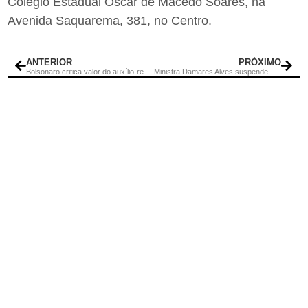
Colégio Estadual Oscar de Macedo Soares, na
Avenida Saquarema, 381, no Centro.
ANTERIOR
PRÓXIMO
Bolsonaro critica valor do auxílio-reclusão e promete discutir questão
Ministra Damares Alves suspende contrato de monitoramento de terras indígenas com a UFF