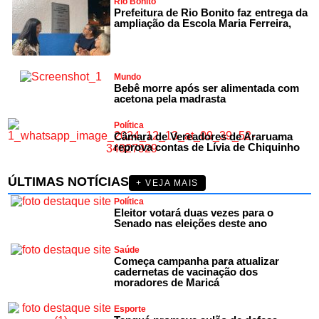
Rio Bonito
Prefeitura de Rio Bonito faz entrega da
ampliação da Escola Maria Ferreira,
Mundo
Bebê morre após ser alimentada com
acetona pela madrasta
Política
Câmara de Vereadores de Araruama
reprova contas de Lívia de Chiquinho
ÚLTIMAS NOTÍCIAS
+ VEJA MAIS
Política
Eleitor votará duas vezes para o
Senado nas eleições deste ano
Saúde
Começa campanha para atualizar
cadernetas de vacinação dos
moradores de Maricá
Esporte