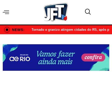
NEWS:
Tornado e granizo atingem cidades do RS, após p