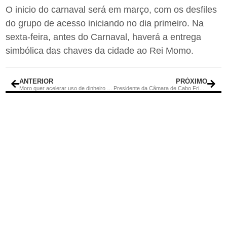
O inicio do carnaval será em março, com os desfiles
do grupo de acesso iniciando no dia primeiro. Na
sexta-feira, antes do Carnaval, haverá a entrega
simbólica das chaves da cidade ao Rei Momo.
ANTERIOR
PRÓXIMO
Moro quer acelerar uso de dinheiro de criminosos
Presidente da Câmara de Cabo Frio define membros da CPI do Hospital da Mulher