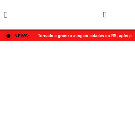
NEWS:
Tornado e granizo atingem cidades do RS, após p