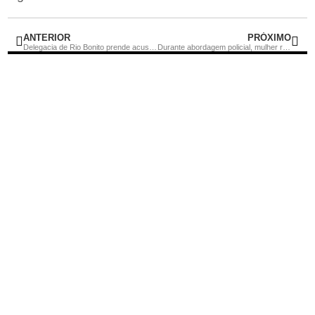
ANTERIOR
PRÓXIMO
Delegacia de Rio Bonito prende acusado de estupro cometido há mais de 10 anos em São Gonçalo
Durante abordagem policial, mulher revela arma escondida na calcinha