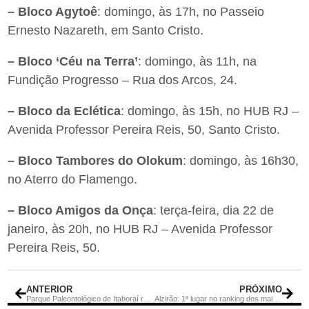
– Bloco Agytoê
: domingo, às 17h, no Passeio
Ernesto Nazareth, em Santo Cristo.
– Bloco ‘Céu na Terra’
: domingo, às 11h, na
Fundição Progresso – Rua dos Arcos, 24.
– Bloco da Eclética
: domingo, às 15h, no HUB RJ –
Avenida Professor Pereira Reis, 50, Santo Cristo.
– Bloco Tambores do Olokum
: domingo, às 16h30,
no Aterro do Flamengo.
– Bloco Amigos da Onça
: terça-feira, dia 22 de
janeiro, às 20h, no HUB RJ – Avenida Professor
Pereira Reis, 50.
ANTERIOR
PRÓXIMO
Parque Paleontológico de Itaboraí receberá recursos ambientais
Alzirão: 1ª lugar no ranking dos mais acessado na temporada de 2018