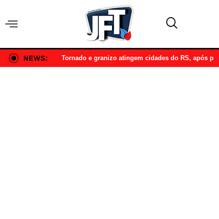
NEWS:
Tornado e granizo atingem cidades do RS, após p