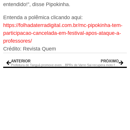
entendido!”, disse Pipokinha.
Entenda a polêmica clicando aqui:
https://folhadaterradigital.com.br/mc-pipokinha-tem-
participacao-cancelada-em-festival-apos-ataque-a-
professores/
Crédito: Revista Quem
ANTERIOR
PRÓXIMO
Prefeitura de Tanguá promove evento em comemoração ao Dia Internacional da Mulher
BPRv de Varre-Sai recupera moto furtada e prende dois suspeitos