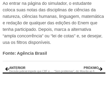
Ao entrar na página do simulador, o estudante
coloca suas notas das disciplinas de ciências da
natureza, ciências humanas, linguagem, matemática
e redação de qualquer das edições do Enem que
tenha participado. Depois, marca a alternativa
“ampla concorrência” ou “lei de cotas” e, se desejar,
usa os filtros disponíveis.
Fonte: Agência Brasil
ANTERIOR
PRÓXIMO
Decisão judicial impede que CBF e Ferj registrem jogadores do Fluminense
“Sem problemas”, diz Mourão ao fim do 1º dia como presidente