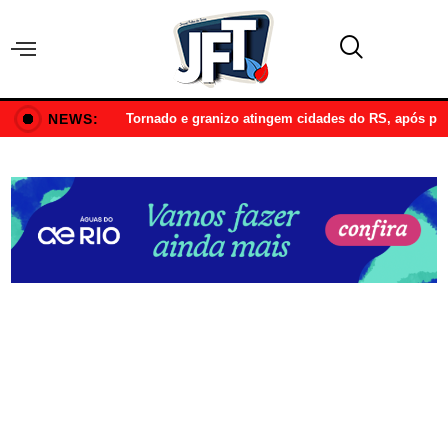
NEWS:
Tornado e granizo atingem cidades do RS, após p