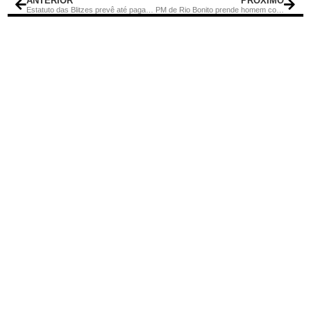
ANTERIOR
PRÓXIMO
Estatuto das Blitzes prevê até pagamento de multa por Pix ou cartão para evitar remoção
PM de Rio Bonito prende homem com extensa ficha criminal, na Viçosa