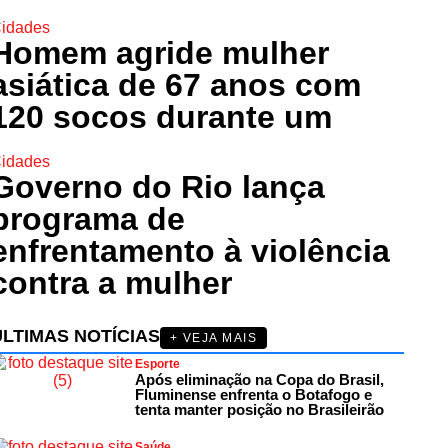
idades
Homem agride mulher
asiática de 67 anos com
120 socos durante um
idades
Governo do Rio lança
programa de
enfrentamento à violência
contra a mulher
ÚLTIMAS NOTÍCIAS
+ VEJA MAIS
Esporte
Após eliminação na Copa do Brasil,
Fluminense enfrenta o Botafogo e
tenta manter posição no Brasileirão
Saúde