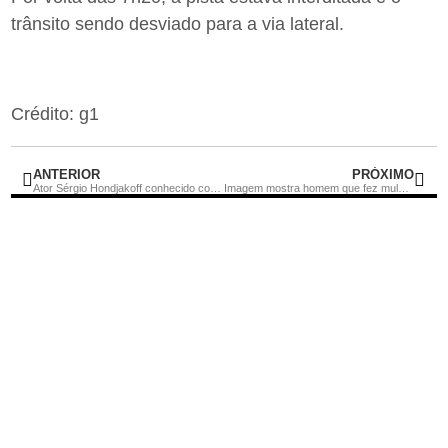
trânsito sendo desviado para a via lateral.
Crédito: g1
ANTERIOR
PRÓXIMO
Ator Sérgio Hondjakoff conhecido como “Cabeção” inicia tratamento contra dependência química em Sorocaba
Imagem mostra homem que fez mulher refém na Biblioteca Parque com faca no pescoço da vítima