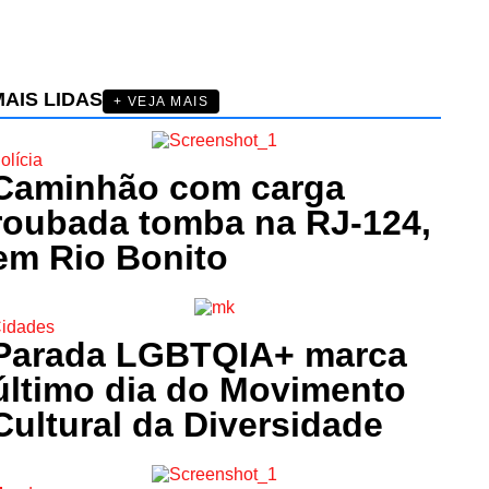
AIS LIDAS
+ VEJA MAIS
olícia
Caminhão com carga
roubada tomba na RJ-124,
em Rio Bonito
idades
Parada LGBTQIA+ marca
último dia do Movimento
Cultural da Diversidade