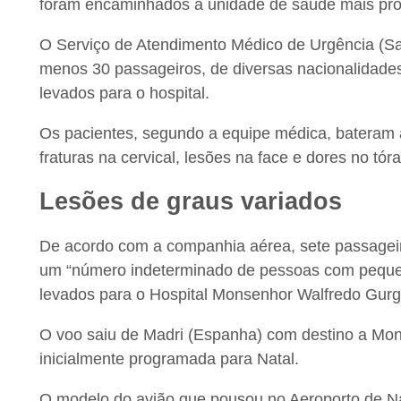
foram encaminhados à unidade de saúde mais pró
O Serviço de Atendimento Médico de Urgência (Sa
menos 30 passageiros, de diversas nacionalidade
levados para o hospital.
Os pacientes, segundo a equipe médica, bateram 
fraturas na cervical, lesões na face e dores no tóra
Lesões de graus variados
De acordo com a companhia aérea, sete passageir
um “número indeterminado de pessoas com pequen
levados para o Hospital Monsenhor Walfredo Gurge
O voo saiu de Madri (Espanha) com destino a Mont
inicialmente programada para Natal.
O modelo do avião que pousou no Aeroporto de Na