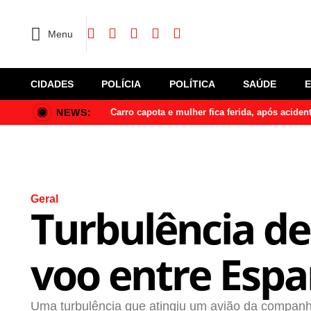
Menu
CIDADES
POLÍCIA
POLÍTICA
SAÚDE
NEWS:
Carro capota e mulher fica ferida, após acide
Geral
Turbulência de
voo entre Espa
Uma turbulência que atingiu um avião da companh