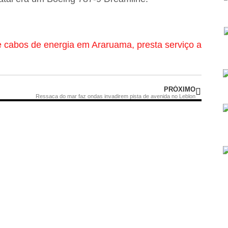
de cabos de energia em Araruama, presta serviço a
PRÓXIMO
Ressaca do mar faz ondas invadirem pista de avenida no Leblon