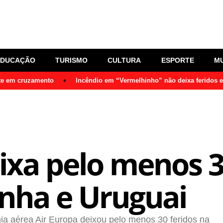
EDUCAÇÃO
TURISMO
CULTURA
ESPORTE
M
nte em cruzamento
Incêndio em “Vermelhinho” não deixa feridos 
ixa pelo menos 3
nha e Uruguai
ia aérea Air Europa deixou pelo menos 30 feridos na