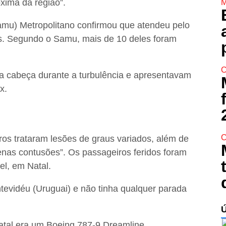
xima da região”.
M
mu) Metropolitano confirmou que atendeu pelo
s. Segundo o Samu, mais de 10 deles foram
C
a cabeça durante a turbulência e apresentavam
x.
C
os trataram lesões de graus variados, além de
as contusões”. Os passageiros feridos foram
l, em Natal.
evidéu (Uruguai) e não tinha qualquer parada
tal era um Boeing 787-9 Dreamline.