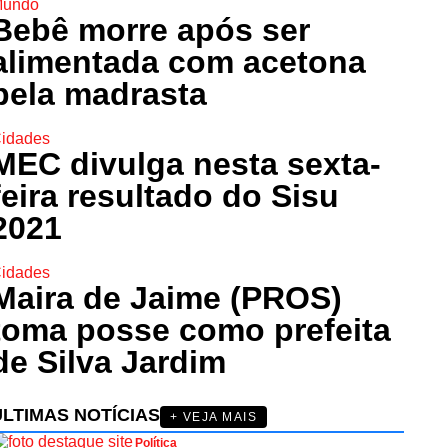
undo
Bebê morre após ser
alimentada com acetona
pela madrasta
idades
MEC divulga nesta sexta-
feira resultado do Sisu
2021
idades
Maira de Jaime (PROS)
toma posse como prefeita
de Silva Jardim
ÚLTIMAS NOTÍCIAS
+ VEJA MAIS
Política