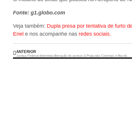
Fonte: g1.globo.com
Veja também:
Dupla presa por tentativa de furto 
Enel
e nos acompanhe nas
redes sociais.
ANTERIOR
Justiça Federal determina liberação do acesso à Praia das Conchas e Ilha do Japonês em Cabo Frio