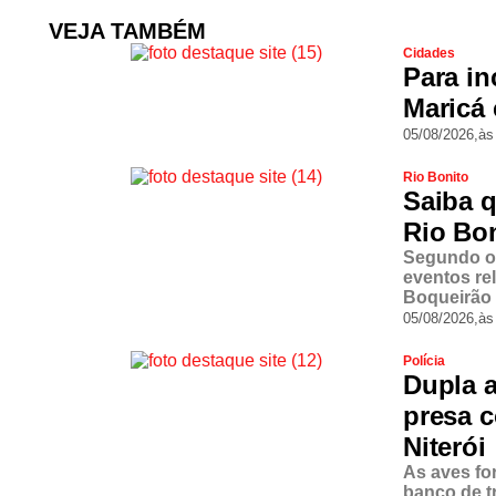
VEJA TAMBÉM
Cidades
Para in
Maricá 
05/08/2026,
às
Rio Bonito
Saiba q
Rio Bon
Segundo o 
eventos re
Boqueirão 
05/08/2026,
às
Polícia
Dupla a
presa c
Niterói
As aves fo
banco de t