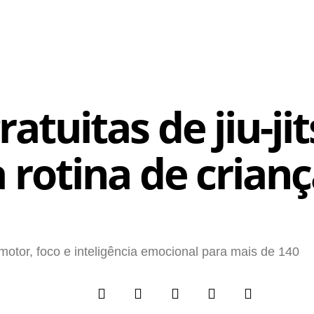
atuitas de jiu-ji
rotina de crianç
otor, foco e inteligência emocional para mais de 140