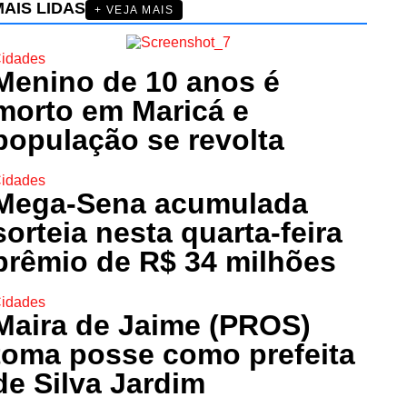
AIS LIDAS
+ VEJA MAIS
idades
Menino de 10 anos é
morto em Maricá e
população se revolta
idades
Mega-Sena acumulada
sorteia nesta quarta-feira
prêmio de R$ 34 milhões
idades
Maira de Jaime (PROS)
toma posse como prefeita
de Silva Jardim