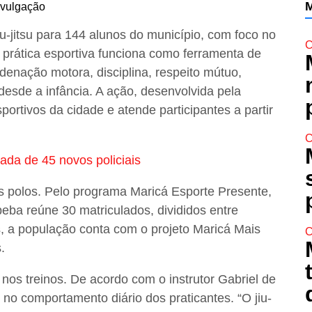
M
iu-jitsu para 144 alunos do município, com foco no
C
A prática esportiva funciona como ferramenta de
denação motora, disciplina, respeito mútuo,
desde a infância. A ação, desenvolvida pela
portivos da cidade e atende participantes a partir
C
da de 45 novos policiais
s polos. Pelo programa Maricá Esporte Presente,
eba reúne 30 matriculados, divididos entre
s, a população conta com o projeto Maricá Mais
C
.
nos treinos. De acordo com o instrutor Gabriel de
r no comportamento diário dos praticantes. “O jiu-