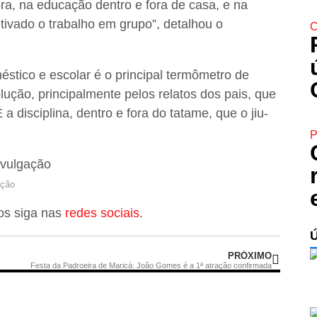
ra, na educação dentro e fora de casa, e na
tivado o trabalho em grupo”, detalhou o
C
éstico e escolar é o principal termômetro de
lução, principalmente pelos relatos dos pais, que
 disciplina, dentro e fora do tatame, que o jiu-
P
ação
nos siga nas
redes sociais
.
PRÓXIMO
Festa da Padroeira de Maricá: João Gomes é a 1ª atração confirmada