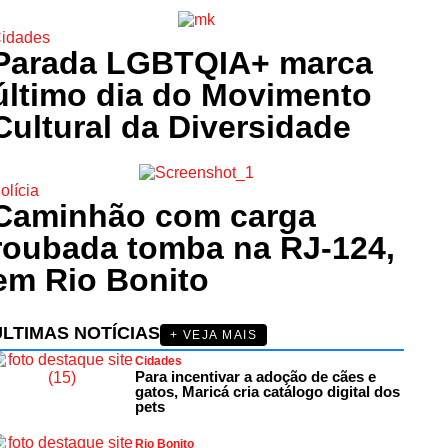
idades
Parada LGBTQIA+ marca
último dia do Movimento
Cultural da Diversidade
olícia
Caminhão com carga
roubada tomba na RJ-124,
em Rio Bonito
ÚLTIMAS NOTÍCIAS
+ VEJA MAIS
Cidades
Para incentivar a adoção de cães e
gatos, Maricá cria catálogo digital dos
pets
Rio Bonito