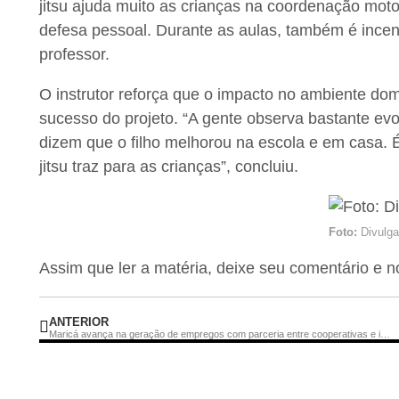
jitsu ajuda muito as crianças na coordenação moto
defesa pessoal. Durante as aulas, também é incen
professor.
O instrutor reforça que o impacto no ambiente dom
sucesso do projeto. “A gente observa bastante evo
dizem que o filho melhorou na escola e em casa. É a
jitsu traz para as crianças”, concluiu.
Foto:
Divulg
Assim que ler a matéria, deixe seu comentário e 
ANTERIOR
Maricá avança na geração de empregos com parceria entre cooperativas e indústria aeronáutica