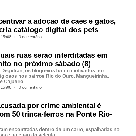
centivar a adoção de cães e gatos,
cria catálogo digital dos pets
15h08
•
0 comentário
uais ruas serão interditadas em
ito no próximo sábado (8)
Degetran, os bloqueios foram motivados por
ligiosos nos bairros Rio do Ouro, Mangueirinha,
e Cajueiro.
15h08
•
0 comentário
cusada por crime ambiental é
om 50 trinca-ferros na Ponte Rio-
ram encontradas dentro de um carro, espalhadas no
rás e no chão do veículo.