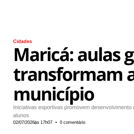
Cidades
Maricá: aulas gr
transformam a 
município
Iniciativas esportivas promovem desenvolvimento m
alunos
02/07/2026,
às
17h07
•
0 comentário